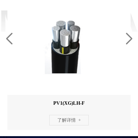
PV1(XG)LH-F
了解详情 +