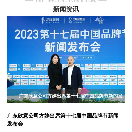
新闻资讯
广东欣意公司方婷出席第十七届中国品牌节新闻发
布会
广东欣意公司方婷出席第十七届中国品牌节新闻
发布会