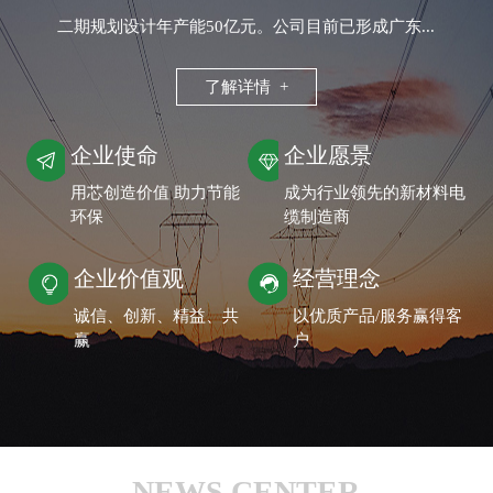
二期规划设计年产能50亿元。公司目前已形成广东...
了解详情 +
企业使命
企业愿景
用芯创造价值 助力节能
成为行业领先的新材料电
环保
缆制造商
企业价值观
经营理念
诚信、创新、精益、共
以优质产品/服务赢得客
赢
户
NEWS CENTER