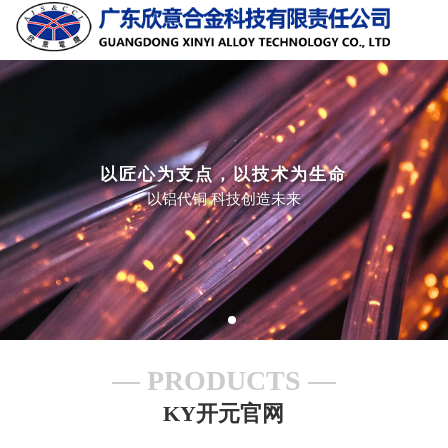
以匠心为支点，以技术为生命
以铝代铜 科技创造未来
PRODUCTS
KY开元官网