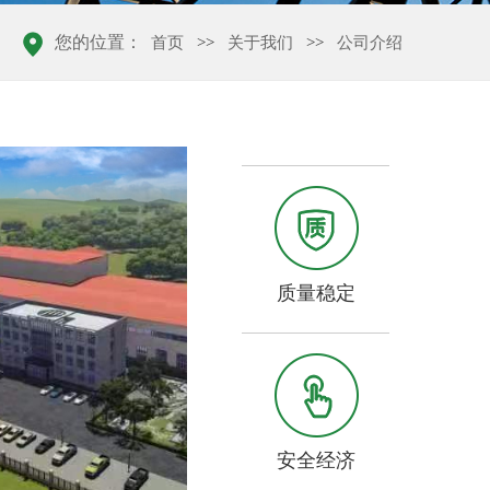
您的位置：
首页
>>
关于我们
>>
公司介绍
质量稳定
安全经济