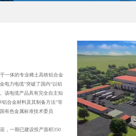
务于一体的专业稀土高铁铝合金
金电力电缆”突破了国内“以铝
品。该电缆产品具有完全自主知
率铝合金材料及其制备方法”等
全国有色金属标准技术委员
亩，一期已建设投产面积350