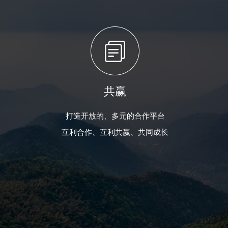
共赢
神
打造开放的、多元的合作平台
互利合作、互利共赢、共同成长