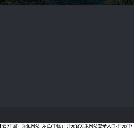
云(中国)
|
乐鱼网站_乐鱼(中国)
|
开元官方版网站登录入口-开元(中