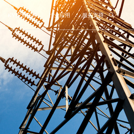
KY开元官网
行业应用
服务支持